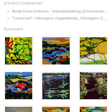
artnetco medverkan:
Bengt-Göran Eriksson - Separatutställning på Kunstisalong Allee i Tallinn, Estland (2015)
"Connected" i Valssaamo, Kaapelitehdas, Helsingfors (2015)
Konstverk: