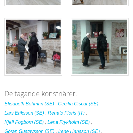
Deltagande konstnärer:
Elisabeth Bohman (SE)
,
Cecilia Ciscar (SE)
,
Lars Eriksson (SE)
,
Renato Floris (IT)
,
Kjell Fogborn (SE)
,
Lena Frykholm (SE)
,
Göran Gustavsson (SE)
,
Irene Hansson (SE)
,