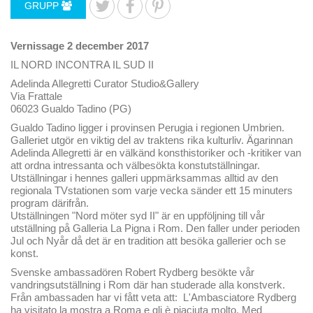
GRUPP
Vernissage 2 december 2017
IL NORD INCONTRA IL SUD II
Adelinda Allegretti Curator Studio&Gallery
Via Frattale
06023 Gualdo Tadino (PG)
Gualdo Tadino ligger i provinsen Perugia i regionen Umbrien.
Galleriet utgör en viktig del av traktens rika kulturliv. Ägarinnan
Adelinda Allegretti är en välkänd konsthistoriker och -kritiker van
att ordna intressanta och välbesökta konstutställningar.
Utställningar i hennes galleri uppmärksammas alltid av den
regionala TVstationen som varje vecka sänder ett 15 minuters
program därifrån.
Utställningen "Nord möter syd II" är en uppföljning till vår
utställning på Galleria La Pigna i Rom. Den faller under perioden
Jul och Nyår då det är en tradition att besöka gallerier och se
konst.
Svenske ambassadören Robert Rydberg besökte vår
vandringsutställning i Rom där han studerade alla konstverk.
Från ambassaden har vi fått veta att:
L'Ambasciatore Rydberg
ha visitato la mostra a Roma e gli è piaciuta molto
. Med