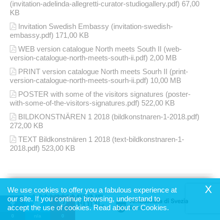
(invitation-adelinda-allegretti-curator-studiogallery.pdf) 67,00
KB
Invitation Swedish Embassy (invitation-swedish-
embassy.pdf) 171,00 KB
WEB version catalogue North meets South II (web-
version-catalogue-north-meets-south-ii.pdf) 2,00 MB
PRINT version catalogue North meets Sourh II (print-
version-catalogue-north-meets-sourh-ii.pdf) 10,00 MB
POSTER with some of the visitors signatures (poster-
with-some-of-the-visitors-signatures.pdf) 522,00 KB
BILDKONSTNÄREN 1 2018 (bildkonstnaren-1-2018.pdf)
272,00 KB
TEXT Bildkonstnären 1 2018 (text-bildkonstnaren-1-
2018.pdf) 523,00 KB
X
We use cookies to offer you a fabulous experience at
our site. If you continue browsing, understand to
accept the use of cookies.
Read about or Cookies.
0
n/a
0